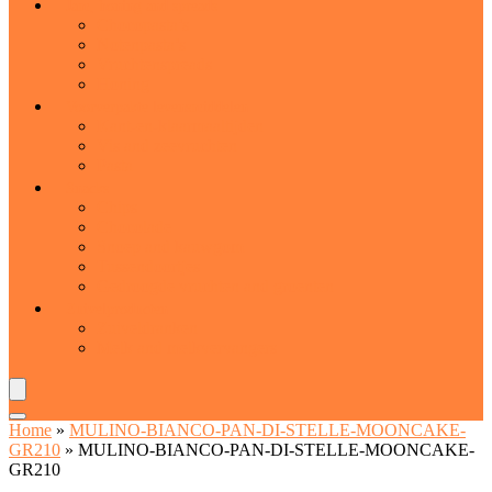
Jam, honing and spreads
Chocopasta’s
Notenpasta’s
Vruchtenspreads
Honing
Voorverpakte levensmiddelen
Kant-en-klaarmaaltijden
Vis and zeevruchten
Pasta
Snacks
Chips
Chocolade
Snoep and kauwgom
Tussendoortjes
Gedroogde vruchten and groenten
Zuivelproducten
Zuiveldranken
Melk and melkvervangers
Home
»
MULINO-BIANCO-PAN-DI-STELLE-MOONCAKE-
GR210
»
MULINO-BIANCO-PAN-DI-STELLE-MOONCAKE-
GR210