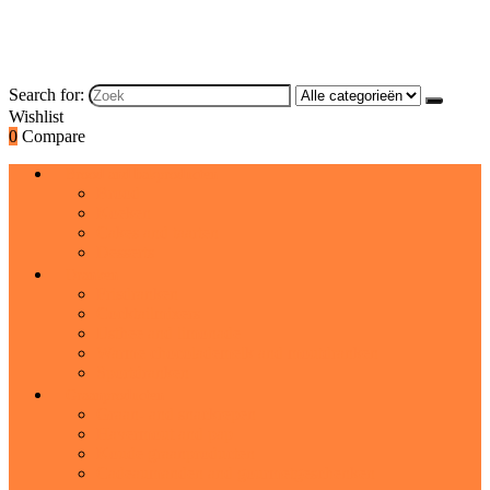
Search for:
Wishlist
0
Compare
Brood and bakproducten
Brood
Koeken
Cakes and taarten
Desserts
Dranken
Frisdranken
Cocktailmixers
IJsthee and limonade
Warme chocolademelk and moutdranken
Sportdranken
Graanproducten
Graan- and snackrepen
Havermout and pap
Koude graanproducten
Cadeaumanden and gourmetgeschenken