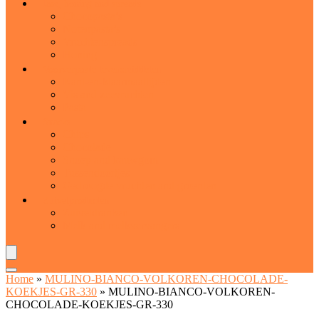
Jam, honing and spreads
Chocopasta’s
Notenpasta’s
Vruchtenspreads
Honing
Voorverpakte levensmiddelen
Kant-en-klaarmaaltijden
Vis and zeevruchten
Pasta
Snacks
Chips
Chocolade
Snoep and kauwgom
Tussendoortjes
Gedroogde vruchten and groenten
Zuivelproducten
Zuiveldranken
Melk and melkvervangers
Home
»
MULINO-BIANCO-VOLKOREN-CHOCOLADE-
KOEKJES-GR-330
»
MULINO-BIANCO-VOLKOREN-
CHOCOLADE-KOEKJES-GR-330