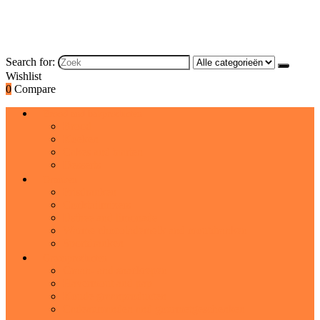
Search for:
Wishlist
0
Compare
Brood and bakproducten
Brood
Koeken
Cakes and taarten
Desserts
Dranken
Frisdranken
Cocktailmixers
IJsthee and limonade
Warme chocolademelk and moutdranken
Sportdranken
Graanproducten
Graan- and snackrepen
Havermout and pap
Koude graanproducten
Cadeaumanden and gourmetgeschenken