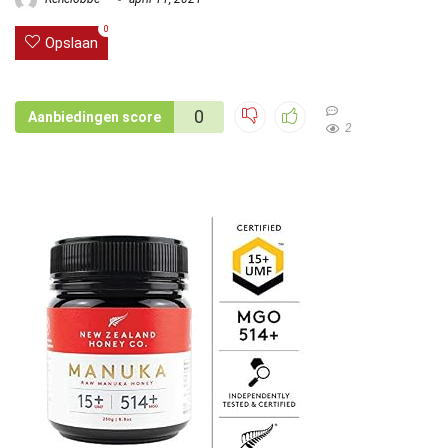
0
Opslaan
0
Aanbiedingen score
2