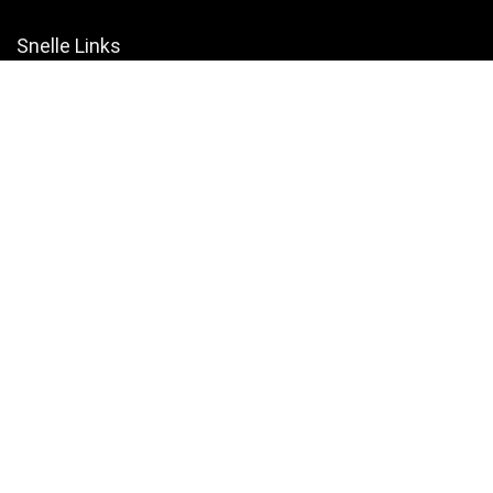
Snelle Links
Home
Winkel
Blogs
Websites
Verklaringen
Privacybeleid
algemene voorwaarden
Openbaarmaking van filialen
Productcategorieën