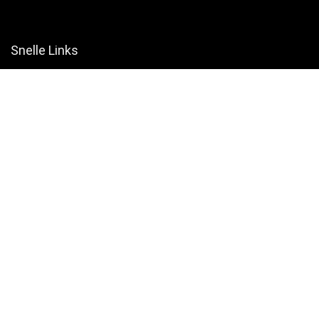
Snelle Links
Home
Winkel
Blogs
Websites
Verklaringen
Privacybeleid
algemene voorwaarden
Openbaarmaking van filialen