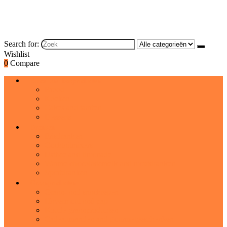
Search for:
Wishlist
0
Compare
Brood and bakproducten
Brood
Koeken
Cakes and taarten
Desserts
Dranken
Frisdranken
Cocktailmixers
IJsthee and limonade
Warme chocolademelk and moutdranken
Sportdranken
Graanproducten
Graan- and snackrepen
Havermout and pap
Koude graanproducten
Cadeaumanden and gourmetgeschenken