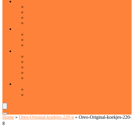
Jam, honing and spreads
Chocopasta’s
Notenpasta’s
Vruchtenspreads
Honing
Voorverpakte levensmiddelen
Kant-en-klaarmaaltijden
Vis and zeevruchten
Pasta
Snacks
Chips
Chocolade
Snoep and kauwgom
Tussendoortjes
Gedroogde vruchten and groenten
Zuivelproducten
Zuiveldranken
Melk and melkvervangers
Home
»
Oreo-Original-koekjes-220-g
»
Oreo-Original-koekjes-220-
g