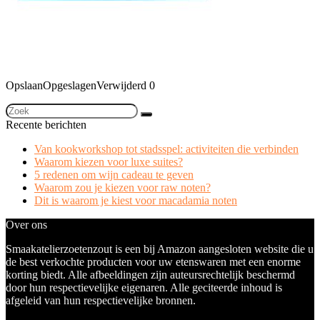
Opslaan
Opgeslagen
Verwijderd
0
Recente berichten
Van kookworkshop tot stadsspel: activiteiten die verbinden
Waarom kiezen voor luxe suites?
5 redenen om wijn cadeau te geven
Waarom zou je kiezen voor raw noten?
Dit is waarom je kiest voor macadamia noten
Over ons
Smaakatelierzoetenzout is een bij Amazon aangesloten website die u
de best verkochte producten voor uw etenswaren met een enorme
korting biedt. Alle afbeeldingen zijn auteursrechtelijk beschermd
door hun respectievelijke eigenaren. Alle geciteerde inhoud is
afgeleid van hun respectievelijke bronnen.