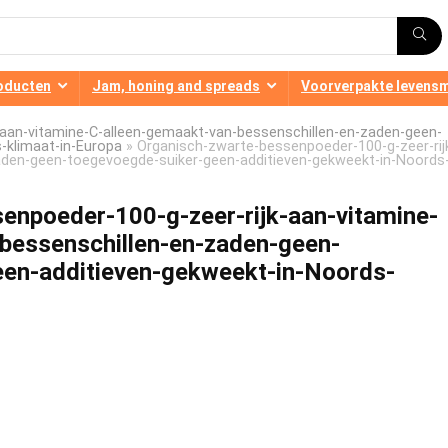
oducten
Jam, honing and spreads
Voorverpakte levens
-aan-vitamine-C-alleen-gemaakt-van-bessenschillen-en-zaden-geen-
-klimaat-in-Europa
»
Organisch-zwarte-bessenpoeder-100-g-zeer-rij
aden-geen-toegevoegde-suiker-geen-additieven-gekweekt-in-Noords
enpoeder-100-g-zeer-rijk-aan-vitamine-
bessenschillen-en-zaden-geen-
een-additieven-gekweekt-in-Noords-