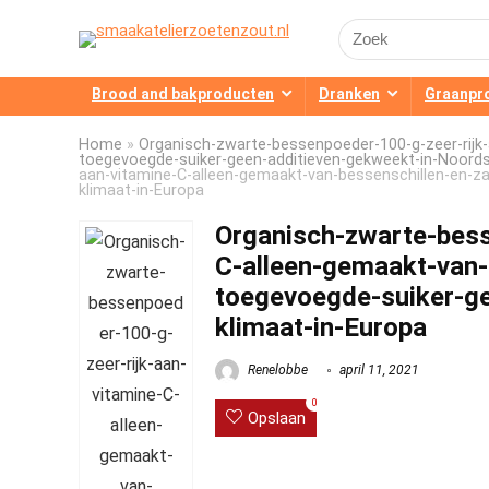
Search
for:
Brood and bakproducten
Dranken
Graanpr
Home
»
Organisch-zwarte-bessenpoeder-100-g-zeer-rijk
toegevoegde-suiker-geen-additieven-gekweekt-in-Noords
aan-vitamine-C-alleen-gemaakt-van-bessenschillen-en-z
klimaat-in-Europa
Organisch-zwarte-bess
C-alleen-gemaakt-van-
toegevoegde-suiker-g
klimaat-in-Europa
Renelobbe
april 11, 2021
0
Opslaan