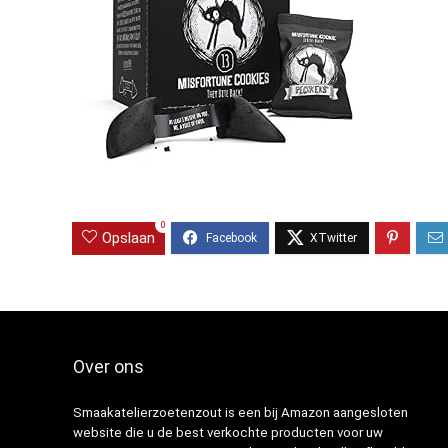
0
Opslaan
Over ons
Smaakatelierzoetenzout is een bij Amazon aangesloten
website die u de best verkochte producten voor uw