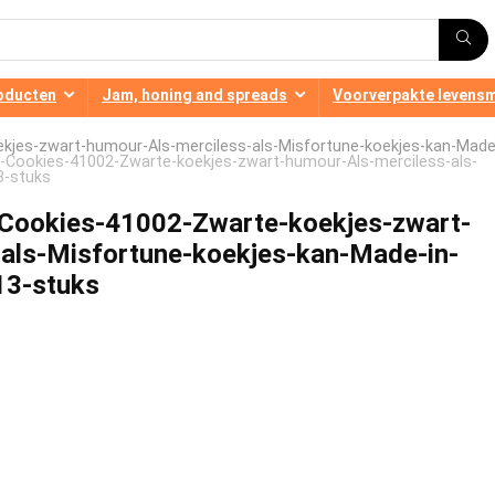
oducten
Jam, honing and spreads
Voorverpakte levens
kjes-zwart-humour-Als-merciless-als-Misfortune-koekjes-kan-Made
-Cookies-41002-Zwarte-koekjes-zwart-humour-Als-merciless-als-
3-stuks
Cookies-41002-Zwarte-koekjes-zwart-
als-Misfortune-koekjes-kan-Made-in-
13-stuks