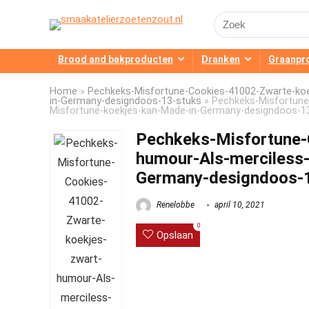
Search
for:
Brood and bakproducten
Dranken
Graanpr
Home
»
Pechkeks-Misfortune-Cookies-41002-Zwarte-koe
in-Germany-designdoos-13-stuks
»
Pechkeks-Misfortune
Misfortune-koekjes-kan-Made-in-Germany-designdoos-1
Pechkeks-Misfortune-
humour-Als-merciless-
Germany-designdoos-
Renelobbe
april 10, 2021
0
Opslaan