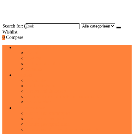
Search for:
Wishlist
0
Compare
Brood and bakproducten
Brood
Koeken
Cakes and taarten
Desserts
Dranken
Frisdranken
Cocktailmixers
IJsthee and limonade
Warme chocolademelk and moutdranken
Sportdranken
Graanproducten
Graan- and snackrepen
Havermout and pap
Koude graanproducten
Cadeaumanden and gourmetgeschenken