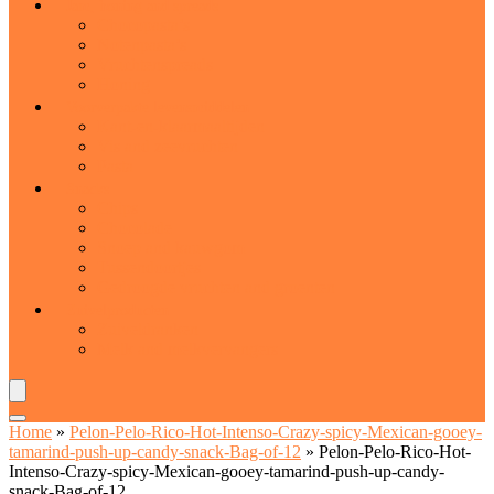
Jam, honing and spreads
Chocopasta’s
Notenpasta’s
Vruchtenspreads
Honing
Voorverpakte levensmiddelen
Kant-en-klaarmaaltijden
Vis and zeevruchten
Pasta
Snacks
Chips
Chocolade
Snoep and kauwgom
Tussendoortjes
Gedroogde vruchten and groenten
Zuivelproducten
Zuiveldranken
Melk and melkvervangers
Home
»
Pelon-Pelo-Rico-Hot-Intenso-Crazy-spicy-Mexican-gooey-
tamarind-push-up-candy-snack-Bag-of-12
»
Pelon-Pelo-Rico-Hot-
Intenso-Crazy-spicy-Mexican-gooey-tamarind-push-up-candy-
snack-Bag-of-12