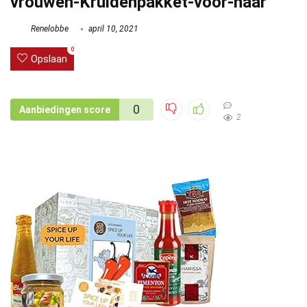
vrouwen-Kruidenpakket-voor-haar
Renelobbe
april 10, 2021
0
Opslaan
0
Aanbiedingen score
2