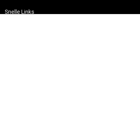
Snelle Links
Home
Winkel
Blogs
Websites
Verklaringen
Privacybeleid
algemene voorwaarden
Openbaarmaking van filialen
Productcategorieën