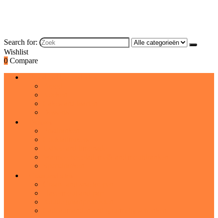
Search for:
Wishlist
0
Compare
Brood and bakproducten
Brood
Koeken
Cakes and taarten
Desserts
Dranken
Frisdranken
Cocktailmixers
IJsthee and limonade
Warme chocolademelk and moutdranken
Sportdranken
Graanproducten
Graan- and snackrepen
Havermout and pap
Koude graanproducten
Cadeaumanden and gourmetgeschenken