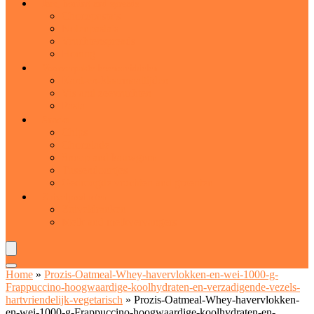
Jam, honing and spreads
Chocopasta’s
Notenpasta’s
Vruchtenspreads
Honing
Voorverpakte levensmiddelen
Kant-en-klaarmaaltijden
Vis and zeevruchten
Pasta
Snacks
Chips
Chocolade
Snoep and kauwgom
Tussendoortjes
Gedroogde vruchten and groenten
Zuivelproducten
Zuiveldranken
Melk and melkvervangers
Home
»
Prozis-Oatmeal-Whey-havervlokken-en-wei-1000-g-
Frappuccino-hoogwaardige-koolhydraten-en-verzadigende-vezels-
hartvriendelijk-vegetarisch
»
Prozis-Oatmeal-Whey-havervlokken-
en-wei-1000-g-Frappuccino-hoogwaardige-koolhydraten-en-