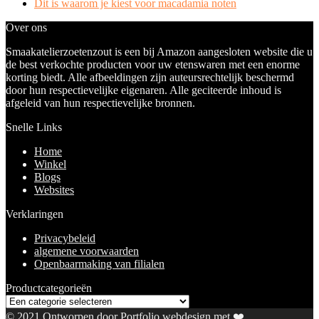
Dit is waarom je kiest voor macadamia noten
Over ons
Smaakatelierzoetenzout is een bij Amazon aangesloten website die u
de best verkochte producten voor uw etenswaren met een enorme
korting biedt. Alle afbeeldingen zijn auteursrechtelijk beschermd
door hun respectievelijke eigenaren. Alle geciteerde inhoud is
afgeleid van hun respectievelijke bronnen.
Snelle Links
Home
Winkel
Blogs
Websites
Verklaringen
Privacybeleid
algemene voorwaarden
Openbaarmaking van filialen
Productcategorieën
© 2021 Ontworpen door
Portfolio webdesign
met ❤️