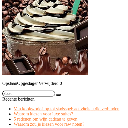
Opslaan
Opgeslagen
Verwijderd
0
Recente berichten
Van kookworkshop tot stadsspel: activiteiten die verbinden
Waarom kiezen voor luxe suites?
5 redenen om wijn cadeau te geven
Waarom zou je kiezen voor raw noten?