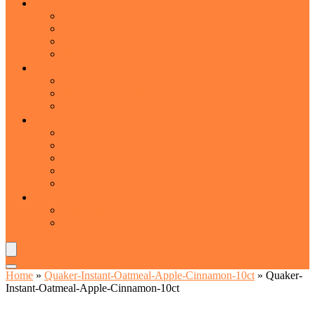
Jam, honing and spreads
Chocopasta’s
Notenpasta’s
Vruchtenspreads
Honing
Voorverpakte levensmiddelen
Kant-en-klaarmaaltijden
Vis and zeevruchten
Pasta
Snacks
Chips
Chocolade
Snoep and kauwgom
Tussendoortjes
Gedroogde vruchten and groenten
Zuivelproducten
Zuiveldranken
Melk and melkvervangers
Home
»
Quaker-Instant-Oatmeal-Apple-Cinnamon-10ct
»
Quaker-
Instant-Oatmeal-Apple-Cinnamon-10ct