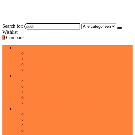
Search for:
Wishlist
0
Compare
Brood and bakproducten
Brood
Koeken
Cakes and taarten
Desserts
Dranken
Frisdranken
Cocktailmixers
IJsthee and limonade
Warme chocolademelk and moutdranken
Sportdranken
Graanproducten
Graan- and snackrepen
Havermout and pap
Koude graanproducten
Cadeaumanden and gourmetgeschenken