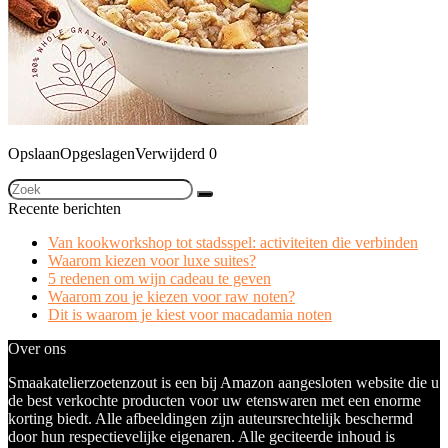
Opslaan
Opgeslagen
Verwijderd
0
Recente berichten
Van kookworkshop tot stadsspel: activiteiten die verbinden
Waarom kiezen voor luxe suites?
5 redenen om wijn cadeau te geven
Waarom zou je kiezen voor raw noten?
Dit is waarom je kiest voor macadamia noten
Over ons
Smaakatelierzoetenzout is een bij Amazon aangesloten website die u
de best verkochte producten voor uw etenswaren met een enorme
korting biedt. Alle afbeeldingen zijn auteursrechtelijk beschermd
door hun respectievelijke eigenaren. Alle geciteerde inhoud is