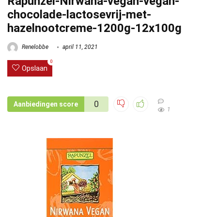
Rapunzel-Nirwana-vegan-vegan-
chocolade-lactosevrij-met-
hazelnootcreme-1200g-12x100g
Renelobbe
april 11, 2021
0
Opslaan
0
Aanbiedingen score
1