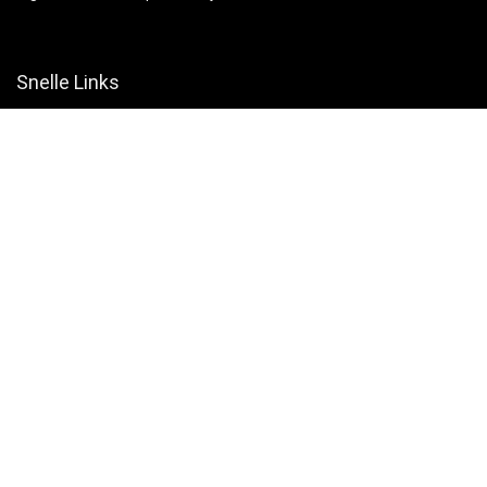
Snelle Links
Home
Winkel
Blogs
Websites
Verklaringen
Privacybeleid
algemene voorwaarden
Openbaarmaking van filialen