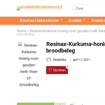
Search
for:
Brood and bakproducten
Dranken
Graanpr
Home
»
Resinax-Kurkuma-honing-voor-gouden-melk-thee
broodbeleg
Resinax-Kurkuma-honi
broodbeleg
Renelobbe
april 11, 2021
0
Opslaan