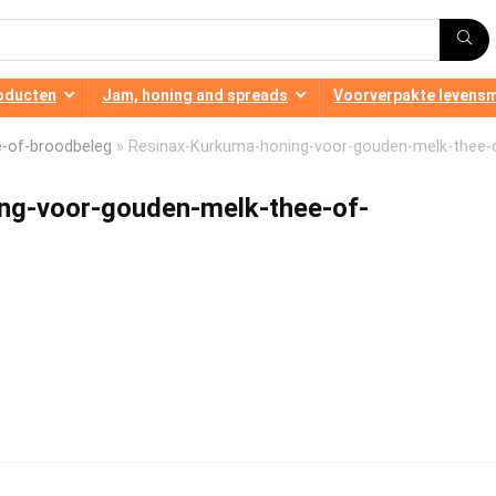
oducten
Jam, honing and spreads
Voorverpakte levens
-of-broodbeleg
»
Resinax-Kurkuma-honing-voor-gouden-melk-thee-
ng-voor-gouden-melk-thee-of-