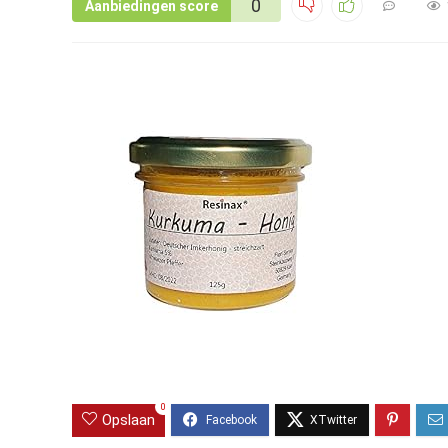
0
Aanbiedingen score
0
Opslaan