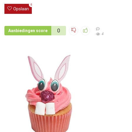
0
Opslaan
0
Aanbiedingen score
4