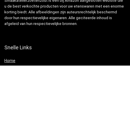
Smaakatelierzoetenzout is een bij Amazon aangesloten website die
u de best verkochte producten voor uw etenswaren met een enorme
korting biedt. Alle afbeeldingen zijn auteursrechtelijk beschermd
door hun respectievelijke eigenaren. Alle geciteerde inhoud is
afgeleid van hun respectievelijke bronnen.
Snelle Links
Home
Winkel
Blogs
Websites
Verklaringen
Privacybeleid
algemene voorwaarden
Openbaarmaking van filialen