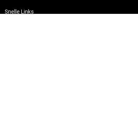
Snelle Links
Home
Winkel
Blogs
Websites
Verklaringen
Privacybeleid
algemene voorwaarden
Openbaarmaking van filialen
Productcategorieën