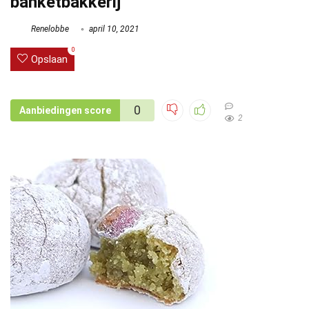
banketbakkerij
Renelobbe
april 10, 2021
0
Opslaan
0
Aanbiedingen score
2