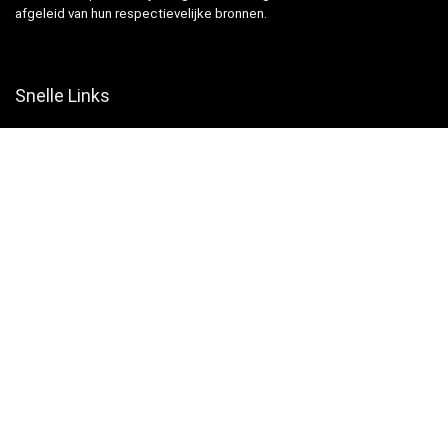
afgeleid van hun respectievelijke bronnen.
Snelle Links
Home
Winkel
Blogs
Websites
Verklaringen
Privacybeleid
algemene voorwaarden
Openbaarmaking van filialen