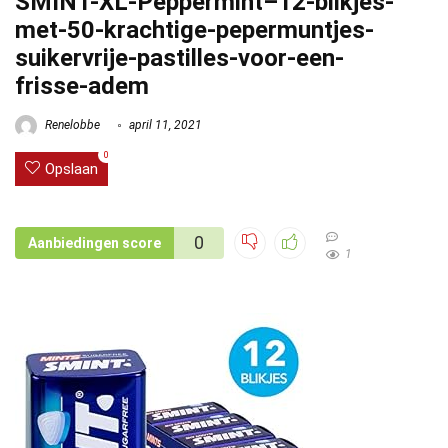
SMINT-XL-Peppermint–12-blikjes-
met-50-krachtige-pepermuntjes-
suikervrije-pastilles-voor-een-
frisse-adem
Renelobbe
april 11, 2021
0
Opslaan
0
Aanbiedingen score
1