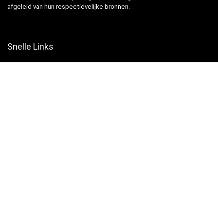
afgeleid van hun respectievelijke bronnen.
Snelle Links
Home
Winkel
Blogs
Websites
Verklaringen
Privacybeleid
algemene voorwaarden
Openbaarmaking van filialen