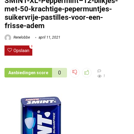
SMINT-XL-Peppermint–12-blikjes-
met-50-krachtige-pepermuntjes-
suikervrije-pastilles-voor-een-
frisse-adem
Renelobbe
april 11, 2021
0
Opslaan
0
Aanbiedingen score
1