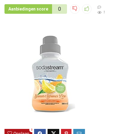
0
Aanbiedingen score
1
0
Opslaan