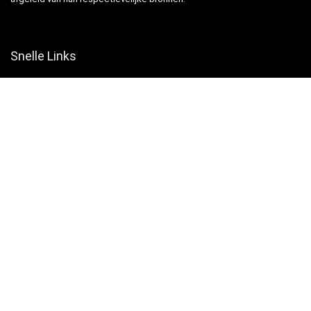
Snelle Links
Home
Winkel
Blogs
Websites
Verklaringen
Privacybeleid
algemene voorwaarden
Openbaarmaking van filialen