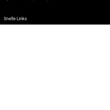
Snelle Links
Home
Winkel
Blogs
Websites
Verklaringen
Privacybeleid
algemene voorwaarden
Openbaarmaking van filialen