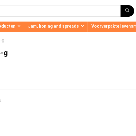
oducten
Jam, honing and spreads
Voorverpakte levens
8-g
8-g
4