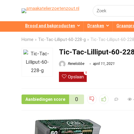
Search
for:
Brood and bakproducten
Dranken
Graanpr
Home
»
Tic-Tac-Lilliput-60-228-g
»
Tic-Tac-Lilliput-60-22
Tic-Tac-Lilliput-60-22
Renelobbe
april 11, 2021
0
Opslaan
0
Aanbiedingen score