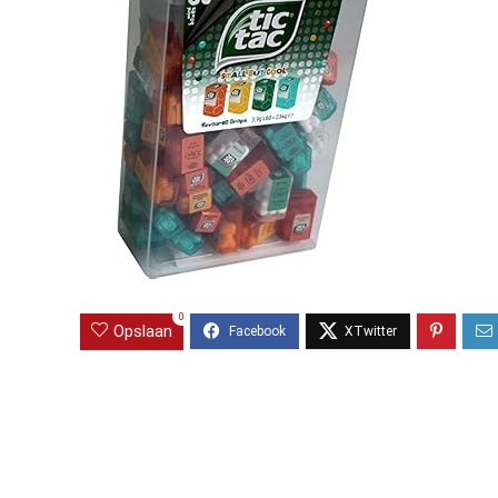
0
Opslaan