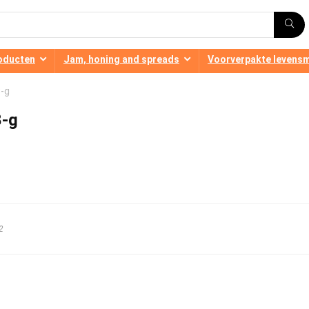
oducten
Jam, honing and spreads
Voorverpakte levens
8-g
8-g
2