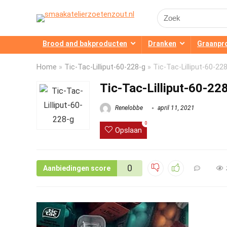
Search
for:
Brood and bakproducten
Dranken
Graanpr
Home
»
Tic-Tac-Lilliput-60-228-g
»
Tic-Tac-Lilliput-60-22
Tic-Tac-Lilliput-60-22
Renelobbe
april 11, 2021
0
Opslaan
0
Aanbiedingen score