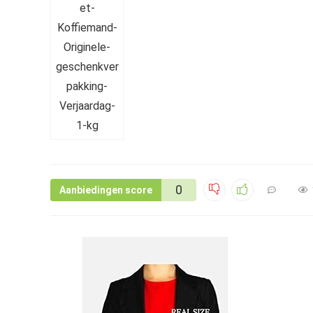
0
Aanbiedingen score