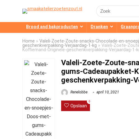
Search
for:
Brood and bakproducten
Dranken
Graanpr
Home
»
Valeli-Zoete-Zoute-snacks-Chocolade-en-snoep
geschenkverpakking-Verjaardag-1-kg
»
Valeli-Zoete-Zou
Koffiemand-Originele-geschenkverpakking-Verjaardag-1-k
Valeli-Zoete-Zoute-s
gums-Cadeaupakket-Ko
geschenkverpakking-V
Renelobbe
april 10, 2021
0
Opslaan