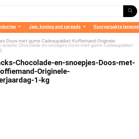
oducten
Jam, honing and spreads
Voorverpakte levens
jes-Doos-met-gums-Cadeaupakket-Koffiemand-Originele-
te-snacks-Chocolade-en-snoepjes-Doos-met-gums-Cadeaupakket-
g
nacks-Chocolade-en-snoepjes-Doos-met-
ffiemand-Originele-
erjaardag-1-kg