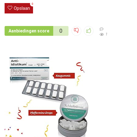
0
Opslaan
0
Aanbiedingen score
1