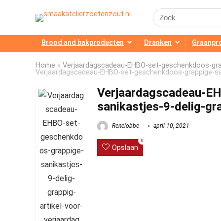
Search
for:
Brood and bakproducten
Dranken
Graanpr
Home
»
Verjaardagscadeau-EHBO-set-geschenkdoos-grappi
Verjaardagscadeau-EHBO-set-geschenkdoos-grappige-sanik
Verjaardagscadeau-EH
sanikastjes-9-delig-gr
Renelobbe
april 10, 2021
0
Opslaan