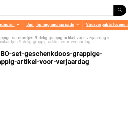
oducten
Jam, honing and spreads
Voorverpakte levens
ge-sanikastjes-9-delig-grappig-artikel-voor-verjaardag
»
astjes-9-delig-grappig-artikel-voor-verjaardag
BO-set-geschenkdoos-grappige-
appig-artikel-voor-verjaardag