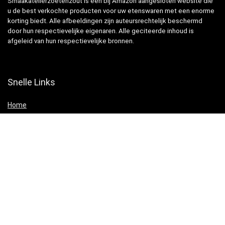
Smaakatelierzoetenzout is een bij Amazon aangesloten website die
u de best verkochte producten voor uw etenswaren met een enorme
korting biedt. Alle afbeeldingen zijn auteursrechtelijk beschermd
door hun respectievelijke eigenaren. Alle geciteerde inhoud is
afgeleid van hun respectievelijke bronnen.
Snelle Links
Home
Winkel
Blogs
Websites
Verklaringen
Privacybeleid
algemene voorwaarden
Openbaarmaking van filialen