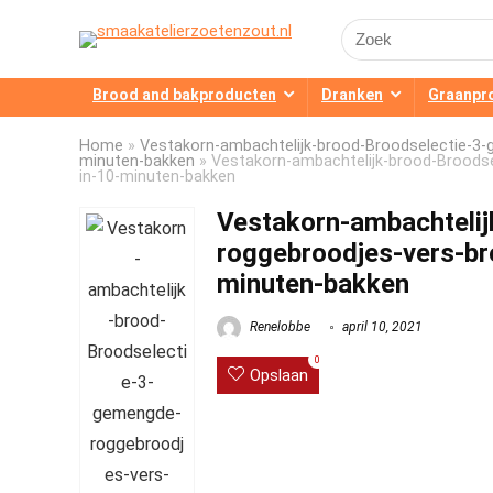
Search
for:
Brood and bakproducten
Dranken
Graanpr
Home
»
Vestakorn-ambachtelijk-brood-Broodselectie-3-
minuten-bakken
»
Vestakorn-ambachtelijk-brood-Broodse
in-10-minuten-bakken
Vestakorn-ambachteli
roggebroodjes-vers-br
minuten-bakken
Renelobbe
april 10, 2021
0
Opslaan