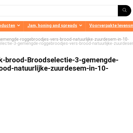
oducten
Jam, honing and spreads
Voorverpakte levens
gemengde-roggebroodjes-vers-brood-natuurlijke-zuurdesem-in-10-
lectie-3-gemengde-roggebroodjes-vers-brood-natuurlijke-zuurdese
jk-brood-Broodselectie-3-gemengde-
ood-natuurlijke-zuurdesem-in-10-