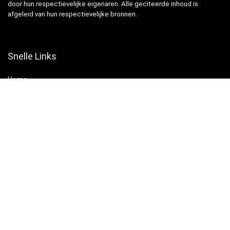
door hun respectievelijke eigenaren. Alle geciteerde inhoud is
afgeleid van hun respectievelijke bronnen.
Snelle Links
Home
Winkel
Blogs
Websites
Verklaringen
Privacybeleid
algemene voorwaarden
Openbaarmaking van filialen