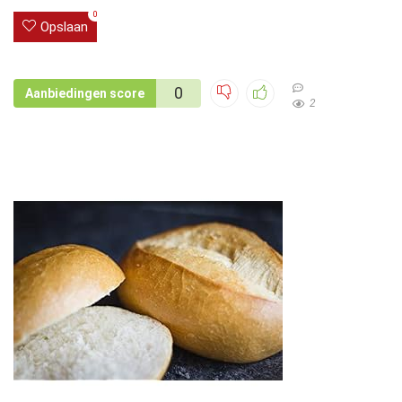
0
Opslaan
0
Aanbiedingen score
2