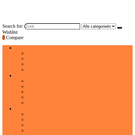
Search for:
Wishlist
0
Compare
Brood and bakproducten
Brood
Koeken
Cakes and taarten
Desserts
Dranken
Frisdranken
Cocktailmixers
IJsthee and limonade
Warme chocolademelk and moutdranken
Sportdranken
Graanproducten
Graan- and snackrepen
Havermout and pap
Koude graanproducten
Cadeaumanden and gourmetgeschenken