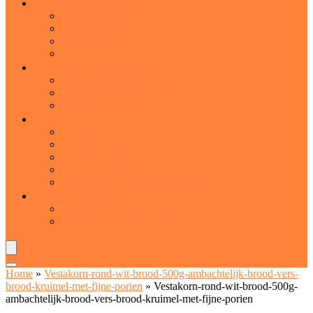
Jam, honing and spreads
Chocopasta’s
Notenpasta’s
Vruchtenspreads
Honing
Voorverpakte levensmiddelen
Kant-en-klaarmaaltijden
Vis and zeevruchten
Pasta
Snacks
Chips
Chocolade
Snoep and kauwgom
Tussendoortjes
Gedroogde vruchten and groenten
Zuivelproducten
Zuiveldranken
Melk and melkvervangers
Home
»
Vestakorn-rond-wit-brood-500g-ambachtelijk-brood-vers-
brood-kruimel-met-fijne-porien
»
Vestakorn-rond-wit-brood-500g-
ambachtelijk-brood-vers-brood-kruimel-met-fijne-porien