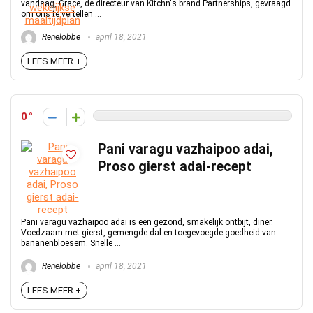
vandaag, Grace, de directeur van Kitchn's brand Partnerships, gevraagd
om ons te vertellen ...
Renelobbe
april 18, 2021
LEES MEER +
0
Pani varagu vazhaipoo adai,
Proso gierst adai-recept
Pani varagu vazhaipoo adai is een gezond, smakelijk ontbijt, diner.
Voedzaam met gierst, gemengde dal en toegevoegde goedheid van
bananenbloesem. Snelle ...
Renelobbe
april 18, 2021
LEES MEER +